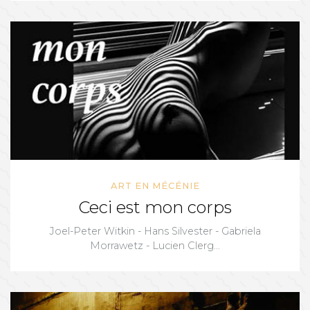
ART EN MÉCÉNIE
Ceci est mon corps
Joel-Peter Witkin - Hans Silvester - Gabriela
Morrawetz - Lucien Clerg...