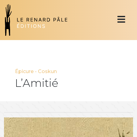
Épicure
-
Coskun
L’Amitié