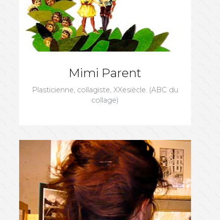
Mimi Parent
Plasticienne, collagiste, XXesiècle. (ABC du
collage)