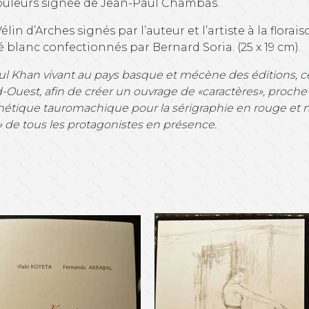
couleurs signée de Jean-Paul Chambas.
lin d’Arches signés par l’auteur et l’artiste à la florai
é blanc confectionnés par Bernard Soria. (25 x 19 cm).
l Khan vivant au pays basque et mécène des éditions, ce
uest, afin de créer un ouvrage de «caractères», proche 
thétique tauromachique pour la sérigraphie en rouge et no
 de tous les protagonistes en présence.