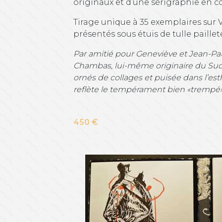
originaux et d’une sérigraphie en 
Tirage unique à 35 exemplaires sur Vé
présentés sous étuis de tulle paillet
Par amitié pour Geneviève et Jean-Pau
Chambas, lui-même originaire du Sud-O
ornés de collages et puisée dans l’es
reflète le tempérament bien «trempé»
450 €