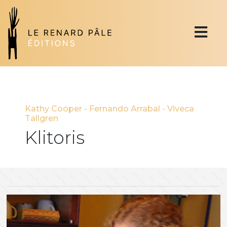
Kathy Cooper
-
Fernando Arrabal
-
Viveca
Tallgren
Klitoris