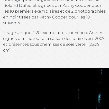
Roland Dufau et signées par Kathy Cooper pour
les 10 premiers exemplaires et de 2 photographies
en noir tirées par Kathy Cooper pour les 10
suivants .
Tirage unique à 20 exemplaires sur Vélin d’Arches
signés par l’auteur à la saison des braises en 2009
et présentés sous chemises de soie verte . (25x19
cm).