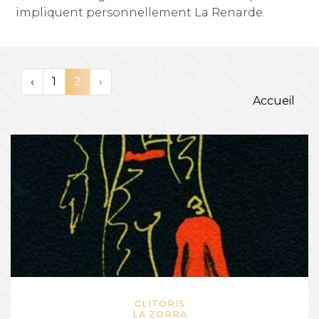
impliquent personnellement La Renarde.
‹
1
2
›
Accueil
CLITORIS
LA ZORRA